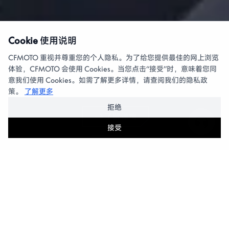
Cookie 使用说明
CFMOTO 重视并尊重您的个人隐私。为了给您提供最佳的网上浏览
体验，CFMOTO 会使用 Cookies。当您点击“接受”时，意味着您同
意我们使用 Cookies。如需了解更多详情，请查阅我们的隐私政
策。
了解更多
了解详情
了解详情
拒绝
了解详情
接受
摩托车
全地形车
S
t
a
r
t
y
o
u
r
c
o
u
r
a
g
e