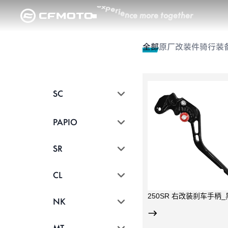
e
x
p
e
r
i
e
n
c
e
m
o
r
e
t
o
g
e
t
h
e
r
全部
原厂改装件
骑行装
SC
航空铝材，CNC加工，阳极
有效保护右侧
氧化；
前端为可更换
人体工学设计，手指握距6
段为CNC加工
PAPIO
档可调，单右边；
适用于450S
型；
SR
CL
250SR 右改装刹车手柄_
NK