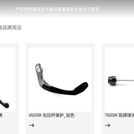
产品世界
精品改件
春风赛事
服务支持
关于春风
备
品牌周边
刹车拉杆；
用于倒车后保护后摇臂以及
有效
韧性塑料，后
牙盘；
前端
铝材；
球头为POM材质，中轴为
段为
R 所有版本车
高强度铝合金材质；
适用
750SR专用件；
型；
黑
450SR 右拉杆保护_钛色
750SR 防摔球