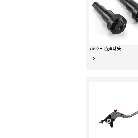
防摔保护功能；
适用于750SR-
750SR-S专用件
；
750SR 防摔球头
航空铝材，CNC加工，阳极
航空铝材，C
氧化；
氧化；
倒车防折弯设计，手指握距
倒车防折弯设
6档可调；
多档可调；
适用于450SR 及450NK；
750SR专用件