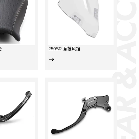
PARTS GEAR & ACCESSOR
PARTS GEAR & ACCESSOR
垫
250SR 竞技风挡
铝材，CNC加工，阳极
；
防折弯设计，手指握距
可调；
SR & 675NK &750SR-
用；