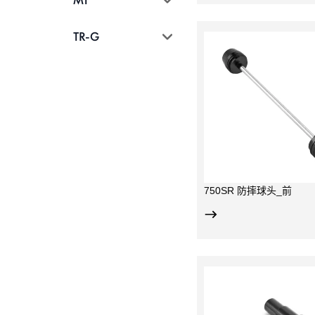
MT
TR-G
用于倒车后保护前减震、刹
航空铝材，C
车卡钳；
氧化；
球头为POM材质，中轴为
人体工学设计
不锈钢材质；
档可调，单左
适用于675SR-R 和 675NK
和750SR-S ；
750SR 防摔球头_前
碳钢底座+铝合金支架+可更
有效保护左侧
换的合成树脂球头；
前端为可更换
兼顾仿赛车的整体美观度和
段为CNC加工