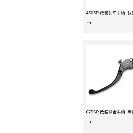
450SR 改装刹车手柄_钛
航空铝材，CNC加工，阳极
有效保护左右
氧化；
前端为可更换
倒车防折弯设计，手指握距
段为CNC加工
多档可调；
仅适用于250
675SR & 675NK &750SR-
本；
S共用；
675SR 改装离合手柄_黑