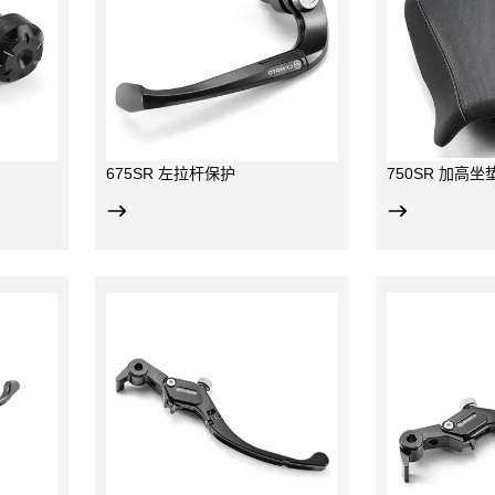
S 和 675SR
角和舒适度；
675SR 左拉杆保护
750SR 加高坐
NC加工，阳极
航空铝材，CNC加工，阳极
航空
氧化；
氧化
计，手指握距
倒车防折弯设计，手指握距
倒车
多档可调；
多档
675
；
675SR & 675NK 共用；
S共