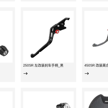
NC加工，阳极
航空铝材，CNC加工，阳极
有效
氧化；
前端
，手指握距6
倒车防折弯设计，手指握距
段为
边；
6档可调；
适用于
适用于450SR 及450NK；
；
250SR 左改装刹车手柄_黑
450SR 改装
离合拉杆；
750SR专用件；，增高
透明
韧性塑料，后
20mm；
赛车
铝材；
提升身高腿长骑士的骑行三
不适