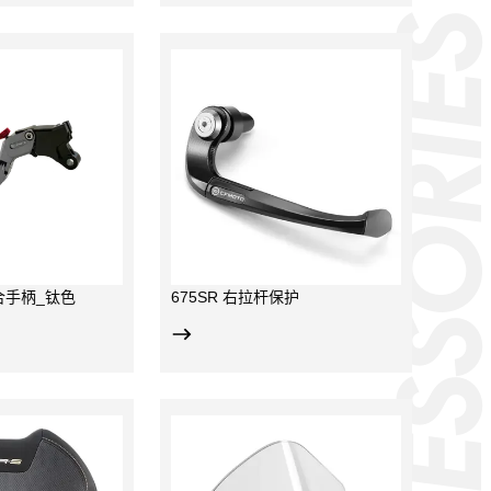
保护右侧刹车拉杆；
为可更换韧性塑料，后
CNC加工铝材；
750SR-S 和 675SR
离合手柄_钛色
675SR 右拉杆保护
风挡，激光切割，强化
风格；
合2023款250SR