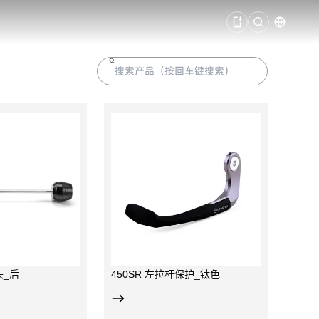
保护左侧离合拉杆；
为可更换韧性塑料，后
CNC加工铝材；
于450SR 所有版本车
头_后
450SR 左拉杆保护_钛色