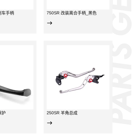
装刹车手柄
750SR 改装离合手柄_黑色
精品，航空铝材，CNC
，阳极氧化；
工学设计，手指握距6
调，左右一套；
保护
250SR 羊角总成