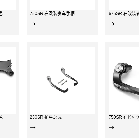
色
750SR 右改装刹车手柄
675SR 右改
拉杆；
有效保护右侧刹车拉杆；
原厂
韧性塑料，后
前端为可更换韧性塑料，后
加工
铝材；
段为CNC加工铝材；
人体
SR双摇臂版
750SR-S 和 676SR-R 共用
档可
件
色
250SR 护弓总成
750SR 右拉杆