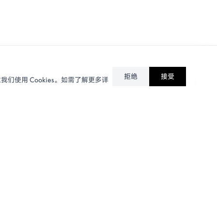
拒绝
接受
我们使用 Cookies。如需了解更多详
加入我们
春风商城
春风招聘
京东旗舰店
成为经销商
天猫旗舰店