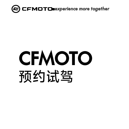
e
x
p
e
r
i
e
n
c
e
m
o
r
e
t
o
g
e
t
h
e
r
CFMOTO
预约试驾