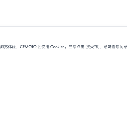
体验，CFMOTO 会使用 Cookies。当您点击“接受”时，意味着您同意
用户体验
服务支持
关于春风
车主故事
门店查询
集团介绍
春风日
预约试驾
资讯中心